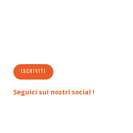
nostri sostenitori con l'invio della
newsletter
annuale
che potrai ricevere in
formato elettronico (pdf) iscrivendoti
alla nostra mailing list.
Nel rispetto del tuo tempo e del tuo
spazio, ti promettiamo che non saremo
invadenti e non esagereremo con gli invii.
ISCRIVITI
Seguici sui nostri social !
L'attività che svolgiamo attraverso i
social per noi è fondamentale perché ci
permette di raggiungere tante persone
in tutto il mondo!