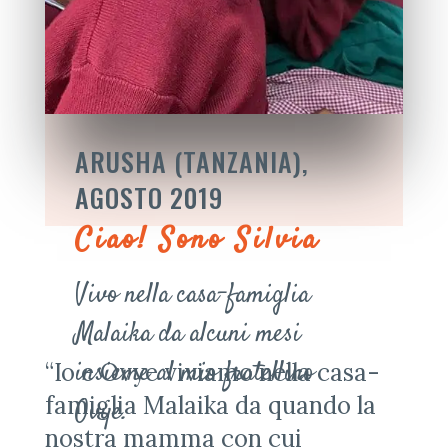
ARUSHA (TANZANIA),
AGOSTO 2019
Ciao! Sono Silvia
Vivo nella casa-famiglia
Malaika da alcuni mesi
insieme al mio fratellino
“Io e Ovye viviamo nella casa-
famiglia Malaika da quando la
Ovye.
nostra mamma con cui