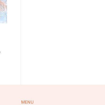
a
MENU