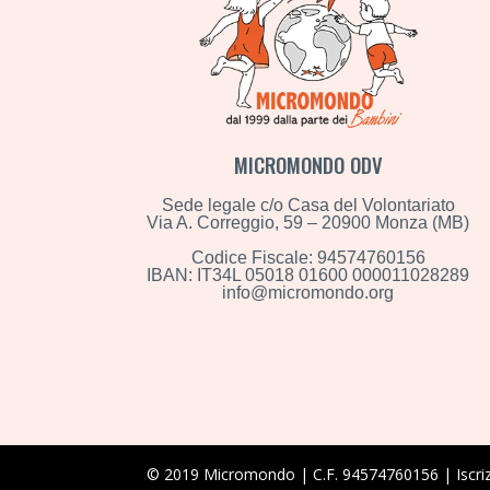
MICROMONDO ODV
Sede legale c/o Casa del Volontariato
Via A. Correggio, 59 – 20900 Monza (MB)
Codice Fiscale: 94574760156
IBAN: IT34L 05018 01600 000011028289
info@micromondo.org
© 2019 Micromondo | C.F. 94574760156 | Iscriz